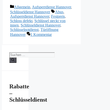
Kategorien
Allgemein
,
Aufsperrdienst Hannover
,
Schlagwörter
Schlüsseldienst Hannover
Abus
,
Aufsperrdienst Hannover
,
Festpreis
,
Schloss defekt
,
Schlüssel steckt von
innen
,
Schlüsseldienst Hannover
,
Schlüsselnotdienst
,
Türöffnung
Hannover
1 Kommentar
Suchen
nach:
Rabatte
–
Schlüsseldienst