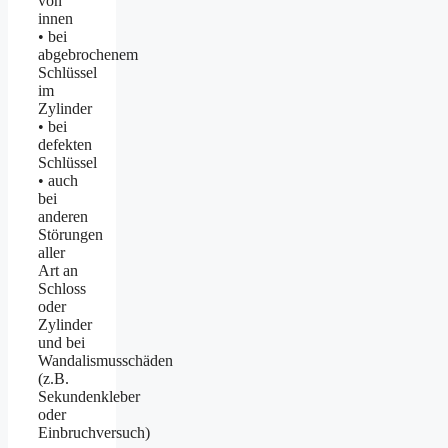
von
innen
• bei
abgebrochenem
Schlüssel
im
Zylinder
• bei
defekten
Schlüssel
• auch
bei
anderen
Störungen
aller
Art an
Schloss
oder
Zylinder
und bei
Wandalismusschäden
(z.B.
Sekundenkleber
oder
Einbruchversuch)