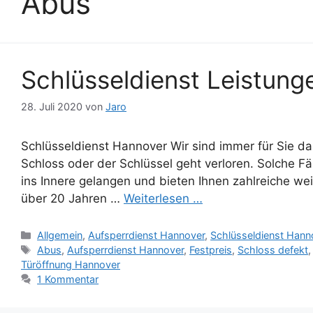
Abus
Schlüsseldienst Leistung
28. Juli 2020
von
Jaro
Schlüsseldienst Hannover Wir sind immer für Sie da
Schloss oder der Schlüssel geht verloren. Solche Fäl
ins Innere gelangen und bieten Ihnen zahlreiche wei
über 20 Jahren …
Weiterlesen …
Kategorien
Allgemein
,
Aufsperrdienst Hannover
,
Schlüsseldienst Hann
Schlagwörter
Abus
,
Aufsperrdienst Hannover
,
Festpreis
,
Schloss defekt
Türöffnung Hannover
1 Kommentar